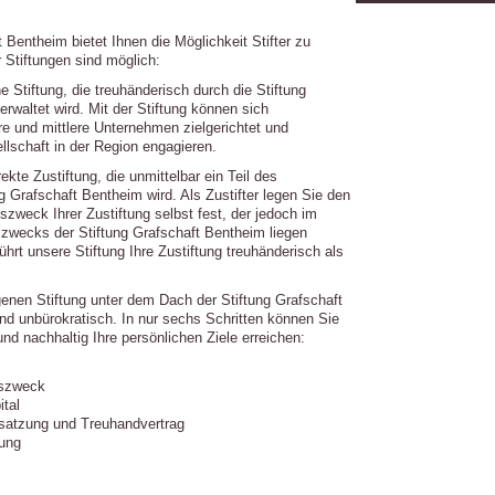
t Bentheim bietet Ihnen die Möglichkeit Stifter zu
 Stiftungen sind möglich:
e Stiftung, die treuhänderisch durch die Stiftung
rwaltet wird. Mit der Stiftung können sich
re und mittlere Unternehmen zielgerichtet und
ellschaft in der Region engagieren.
rekte Zustiftung, die unmittelbar ein Teil des
 Grafschaft Bentheim wird. Als Zustifter legen Sie den
zweck Ihrer Zustiftung selbst fest, der jedoch im
wecks der Stiftung Grafschaft Bentheim liegen
ührt unsere Stiftung Ihre Zustiftung treuhänderisch als
genen Stiftung unter dem Dach der Stiftung Grafschaft
nd unbürokratisch. In nur sechs Schritten können Sie
und nachhaltig Ihre persönlichen Ziele erreichen:
gszweck
ital
gssatzung und Treuhandvertrag
tung