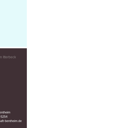
 Itterbeck
Bentheim
-5254
haft-bentheim.de