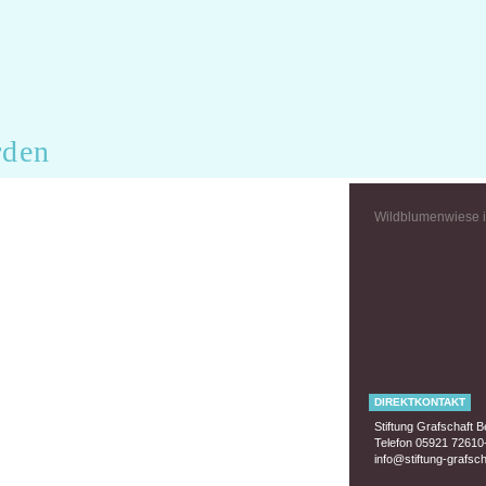
rden
Wildblumenwiese in
DIREKTKONTAKT
Stiftung Grafschaft 
Telefon 05921 72610
info@stiftung-grafsc